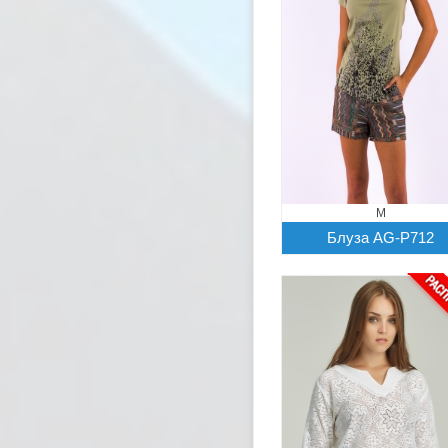
M
Блуза AG-P712