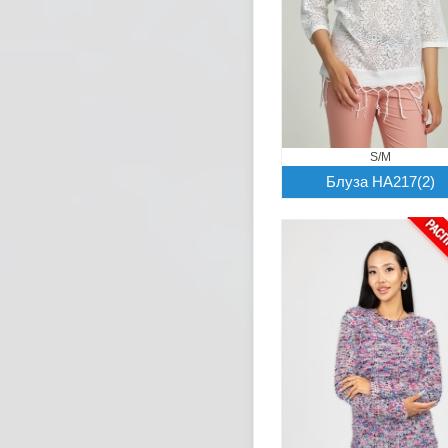
S/M
Блуза HA217(2)