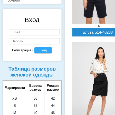
Болеро
Вход
L, M
Блуза S14-40238
Регистрация
|
Вход
Таблица размеров
женской одежды
Европа
Россия
Маркировка
размер
размер
XS
36
42
S
38
44
M
40
46