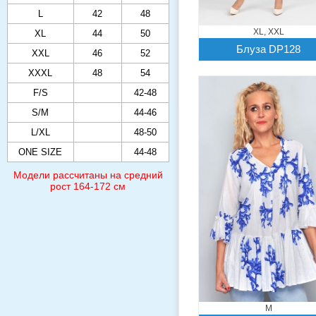
L
42
48
XL, XXL
XL
44
50
Блуза DP128
XXL
46
52
XXXL
48
54
F/S
42-48
S/M
44-46
L/XL
48-50
ONE SIZE
44-48
Модели рассчитаны на средний
рост 164-172 см
M