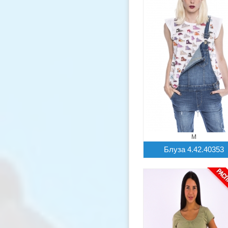
M
Блуза 4.42.40353