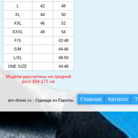
L
42
48
XL
44
50
XXL
46
52
XXXL
48
54
F/S
42-48
S/M
44-46
L/XL
48-50
ONE SIZE
44-48
Модели рассчитаны на средний
рост 164-172 см
Главная
Каталог
Т
am-dress.ru - Одежда из Европы