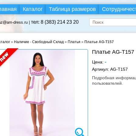
лавная
Каталог
Таблица размеров
Сотрудничес
тел: 8 (383) 214 23 20
az@am-dress.ru |
аталог
»
Наличие - Свободный Склад
»
Платья
»
Платье AG-T157
Платье AG-T157
-
Цена:
Артикул:
AG-T157
Подробная информаци
пользователей.