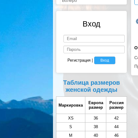
Болеро
Вход
О
С
Регистрация
|
Вход
П
Таблица размеров
женской одежды
Европа
Россия
Маркировка
размер
размер
XS
36
42
S
38
44
M
40
46