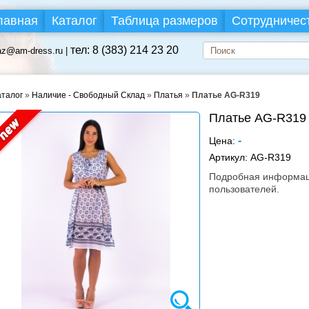
лавная
Каталог
Таблица размеров
Сотрудничес
тел: 8 (383) 214 23 20
az@am-dress.ru |
аталог
»
Наличие - Свободный Склад
»
Платья
»
Платье AG-R319
Платье AG-R319
-
Цена:
Артикул:
AG-R319
Подробная информаци
пользователей.