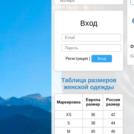
Болеро
Вход
О
С
Регистрация
|
Вход
Таблица размеров
женской одежды
Европа
Россия
Маркировка
размер
размер
XS
36
42
S
38
44
M
40
46