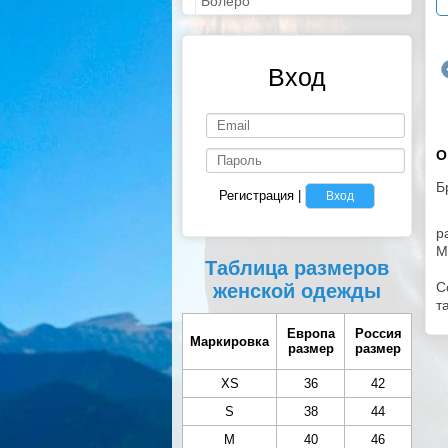
Болеро
Вход
О
Б
Регистрация
|
Вход
р
M
Таблица размеров
С
женской одежды
т
Европа
Россия
Маркировка
размер
размер
XS
36
42
S
38
44
M
40
46