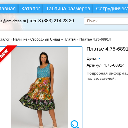
лавная
Каталог
Таблица размеров
Сотрудничес
тел: 8 (383) 214 23 20
az@am-dress.ru |
аталог
»
Наличие - Свободный Склад
»
Платья
»
Платье 4.75-68914
Платье 4.75-689
-
Цена:
Артикул:
4.75-68914
Подробная информаци
пользователей.