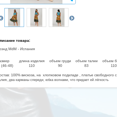
писание товара:
рэнд MdM - Испания
азмер
длина изделия
объем груди
объем талии
объем б
 (46-48)
110
90
83
110
остав: 100% вискоза, на хлопковом подкладе , платье свободного 
алия,
два карманы спереди, юбка волнами, что придает ей лёгкость