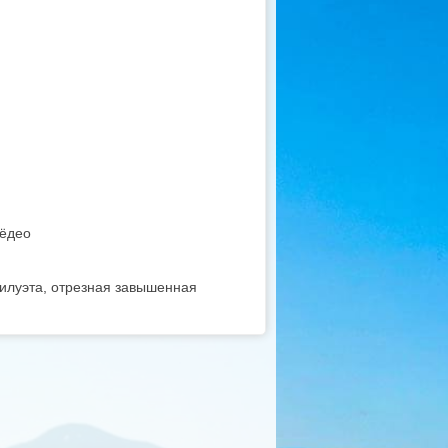
ёдео
силуэта, отрезная завышенная