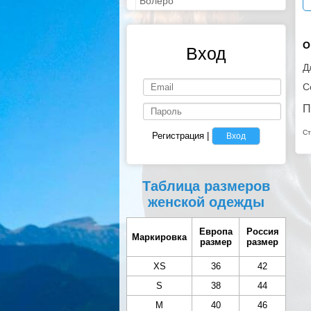
Болеро
О
Вход
Д
С
П
Ст
Регистрация
|
Вход
Таблица размеров
женской одежды
Европа
Россия
Маркировка
размер
размер
XS
36
42
S
38
44
M
40
46