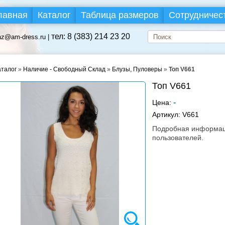
лавная
Каталог
Таблица размеров
Сотрудничес
тел: 8 (383) 214 23 20
az@am-dress.ru |
аталог
»
Наличие - Свободный Склад
»
Блузы, Пуловеры
»
Топ V661
Топ V661
-
Цена:
Артикул:
V661
Подробная информаци
пользователей.