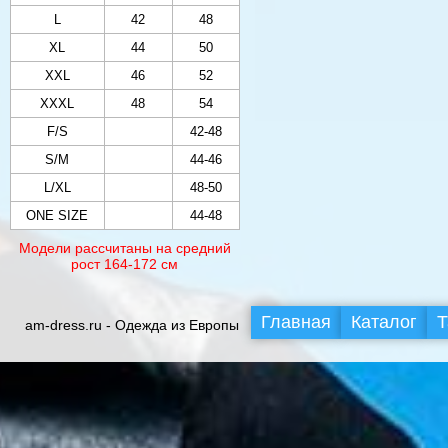
L
42
48
XL
44
50
XXL
46
52
XXXL
48
54
F/S
42-48
S/M
44-46
L/XL
48-50
ONE SIZE
44-48
Модели рассчитаны на средний
рост 164-172 см
Главная
Каталог
Т
am-dress.ru - Одежда из Европы