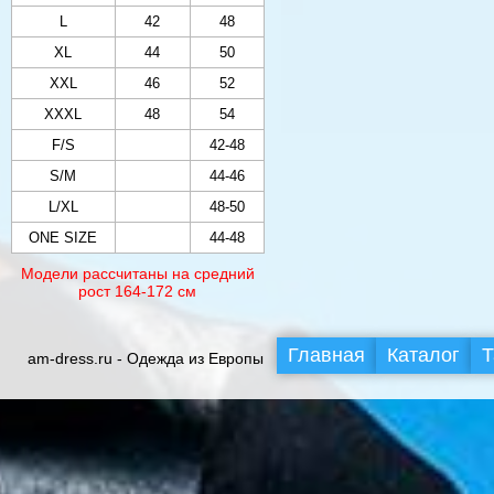
L
42
48
XL
44
50
XXL
46
52
XXXL
48
54
F/S
42-48
S/M
44-46
L/XL
48-50
ONE SIZE
44-48
Модели рассчитаны на средний
рост 164-172 см
Главная
Каталог
Т
am-dress.ru - Одежда из Европы